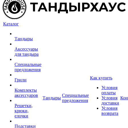
Каталог
Тандыры
Аксессуары
для тандыра
Специальные
предложения
Как купить
Грили
Условия
Комплекты
оплаты
аксессуаров
Специальные
Тандыры
Условия
Кон
предложения
доставки
Решетки,
Условия
крюки,
возврата
елочки
Подставки