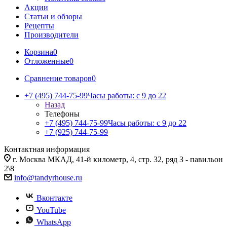
Акции
Статьи и обзоры
Рецепты
Производители
Корзина
0
Отложенные
0
Сравнение товаров
0
+7 (495) 744-75-99
Часы работы: c 9 до 22
Назад
Телефоны
+7 (495) 744-75-99
Часы работы: c 9 до 22
+7 (925) 744-75-99
Контактная информация
г. Москва МКАД, 41-й километр, 4, стр. 32, ряд З - павильон
2\8
info@tandyrhouse.ru
Вконтакте
YouTube
WhatsApp