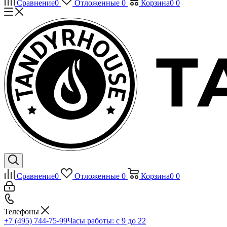
Сравнение
0
Отложенные
0
Корзина
0
0
Сравнение
0
Отложенные
0
Корзина
0
0
Телефоны
+7 (495) 744-75-99
Часы работы: c 9 до 22