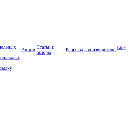
нальных
Статьи и
Ещё
Акции
Рецепты
Производители
обзоры
сональных
ссылку