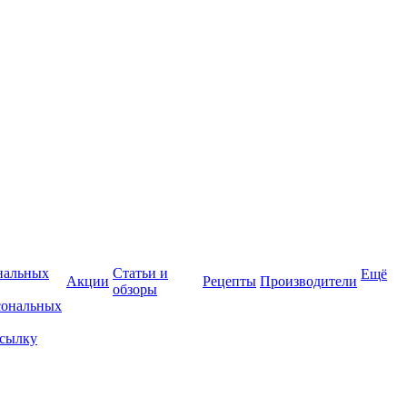
нальных
Статьи и
Ещё
Акции
Рецепты
Производители
обзоры
сональных
ссылку